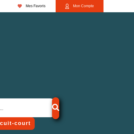
Mes Favoris
Mon Compte
rcuit-court