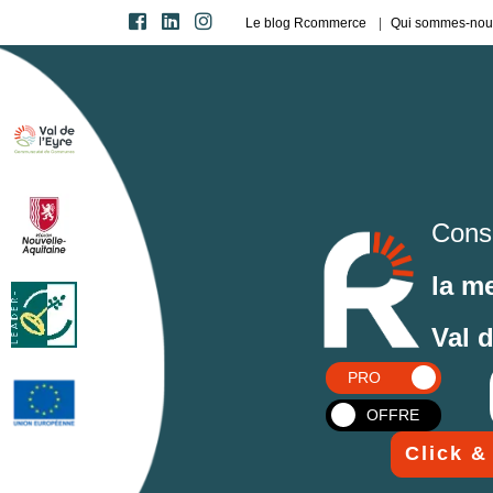
Le blog Rcommerce
Qui sommes-nou
Cons
la m
Val 
PRO
OFFRE
Click &