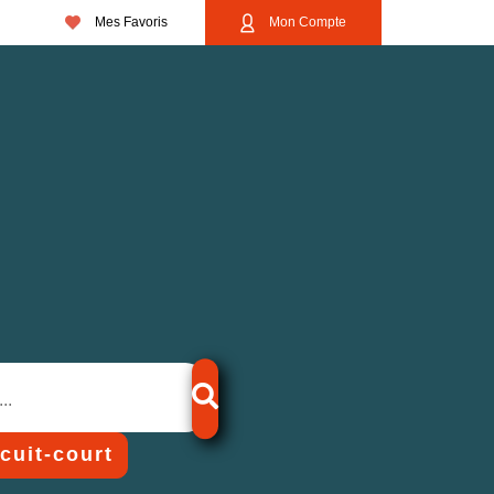
Mes Favoris
Mon Compte
rcuit-court