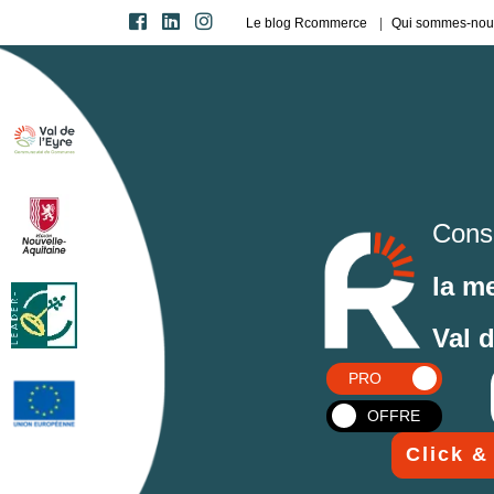
Le blog Rcommerce
Qui sommes-nou
Cons
la m
Val 
PRO
OFFRE
Click &