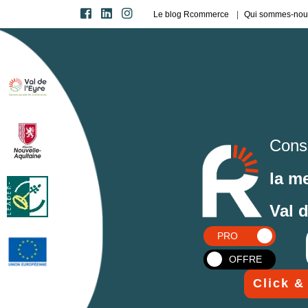
Le blog Rcommerce
Qui sommes-nou
Cons
la m
Val 
PRO
OFFRE
Click &