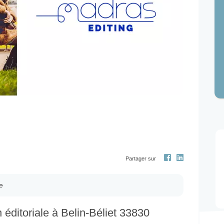
Next
Partager sur
e
éditoriale à Belin-Béliet 33830