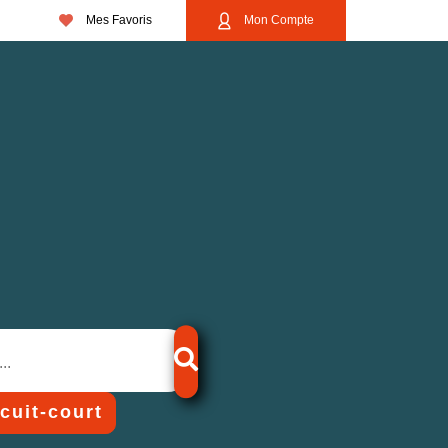
Mes Favoris
Mon Compte
rcuit-court