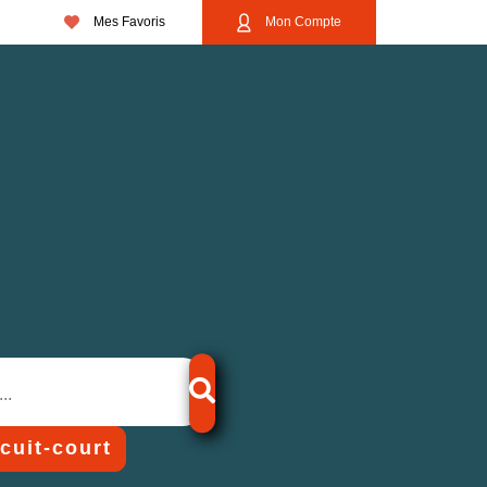
Mes Favoris
Mon Compte
rcuit-court