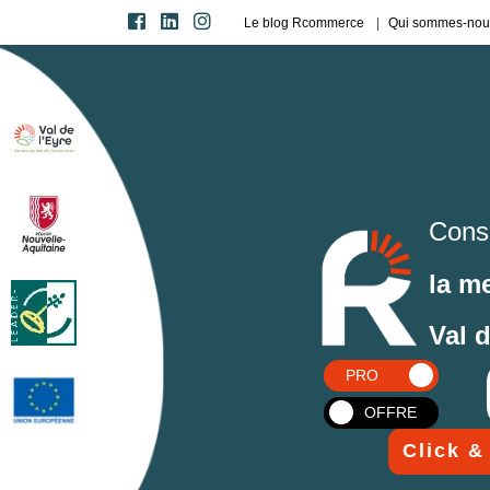
Le blog Rcommerce
Qui sommes-nou
Cons
la m
Val 
PRO
OFFRE
Click &