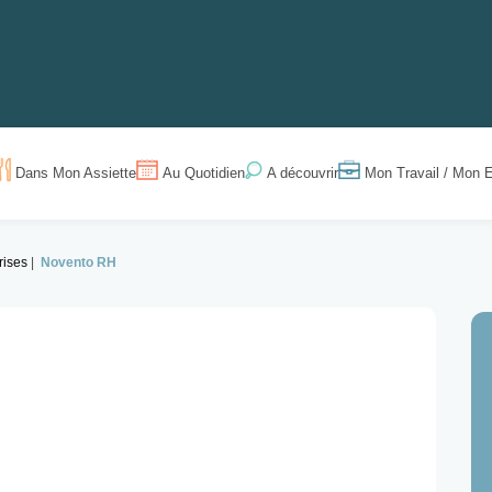
Dans Mon Assiette
Au Quotidien
Mon Travail / Mon E
A découvrir
rises
Novento RH