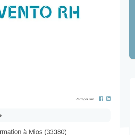
Next
Partager sur
e
mation à Mios (33380)