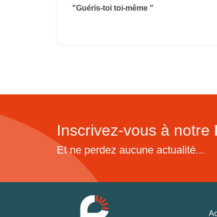
"Guéris-toi toi-même "
Inscrivez-vous à notre
Et ne perdez aucune actualité...
Ac