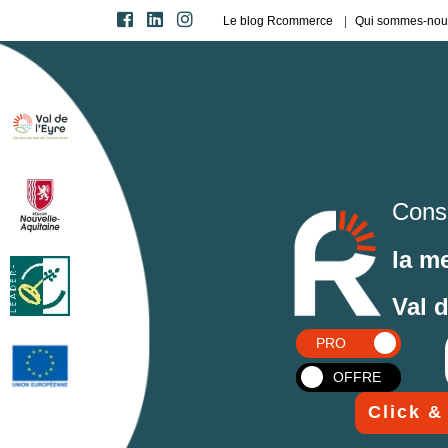
Le blog Rcommerce
Qui sommes-nou
Cons
la m
Val 
PRO
OFFRE
Click &