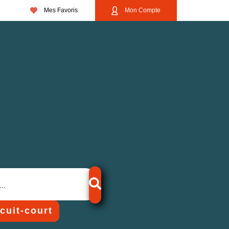
Mes Favoris
Mon Compte
rcuit-court