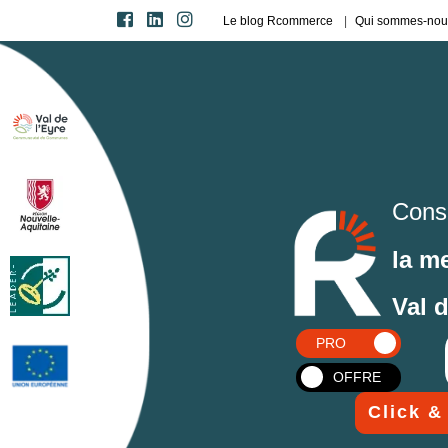
Le blog Rcommerce
Qui sommes-nou
Cons
la m
Val 
PRO
OFFRE
Click &