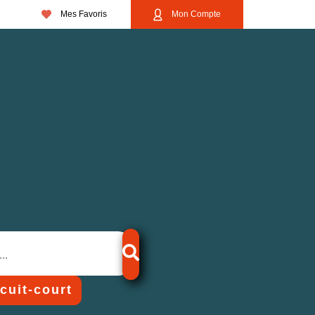
Mes Favoris
Mon Compte
rcuit-court