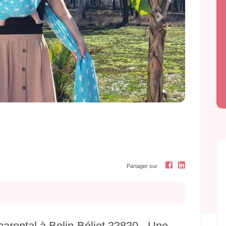
Next
Partager sur
arental à Belin-Béliet 33830 - Une