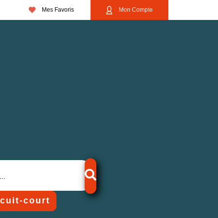
Mes Favoris
Mon Compte
rcuit-court