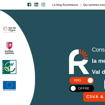
Le blog Rcommerce
Qui sommes-nou
Cons
la m
Val 
PRO
OFFRE
Click &