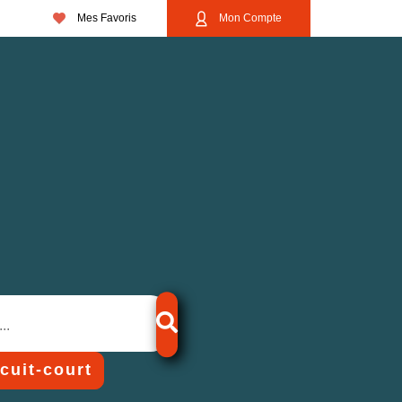
Mes Favoris
Mon Compte
rcuit-court