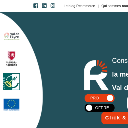
Le blog Rcommerce
Qui sommes-nou
Cons
la m
Val 
PRO
OFFRE
Click &