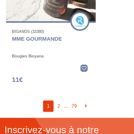
BIGANOS (33380)
MME GOURMANDE
Bougies Bioyana
11€
1
2
...
79
Inscrivez-vous à notre