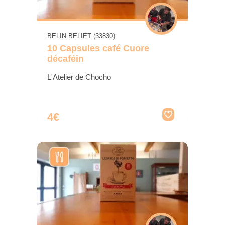
BELIN BELIET (33830)
10 Capsules café Cuore
décaféin
L'Atelier de Chocho
4€