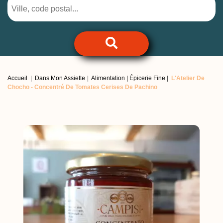
Accueil
Dans Mon Assiette
Alimentation | Épicerie Fine
L'Atelier De
Chocho -
Concentré De Tomates Cerises De Pachino