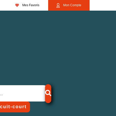
Mes Favoris
Mon Compte
rcuit-court