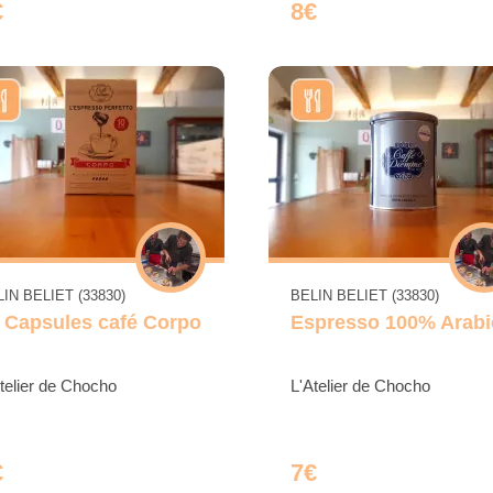
€
8€
IN BELIET (33830)
BELIN BELIET (33830)
 Capsules café Corpo
Espresso 100% Arabi
telier de Chocho
L'Atelier de Chocho
€
7€