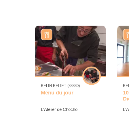
BELIN BELIET (33830)
BEL
Menu du jour
10
D
L'Atelier de Chocho
L'A