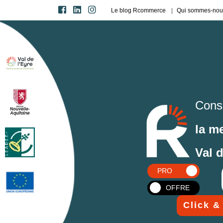
Le blog Rcommerce
Qui sommes-nou
Cons
la m
Val 
PRO
OFFRE
Click &