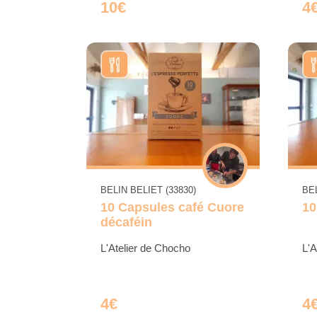
10€
4
BELIN BELIET (33830)
BEL
10 Capsules café Cuore
10
décaféin
L'Atelier de Chocho
L'A
4€
4