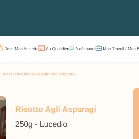
Dans Mon Assiette
Au Quotidien
Mon Travail / Mon E
A découvrir
L'Atelier De Chocho -
Risotto Agli Asparagi
Risotto Agli Asparagi
250g - Lucedio