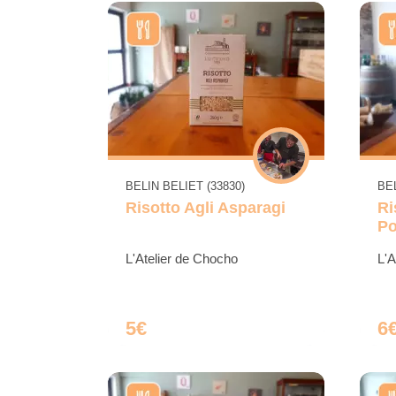
BELIN BELIET (33830)
BEL
Risotto Agli Asparagi
Ri
Po
L'Atelier de Chocho
L'A
5€
6