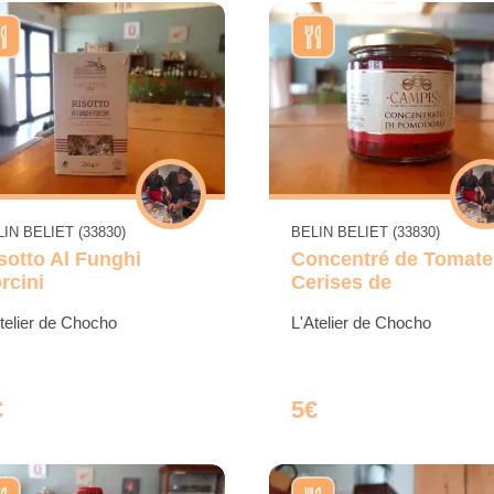
IN BELIET (33830)
BELIN BELIET (33830)
sotto Al Funghi
Concentré de Tomate
rcini
Cerises de
telier de Chocho
L'Atelier de Chocho
€
5€