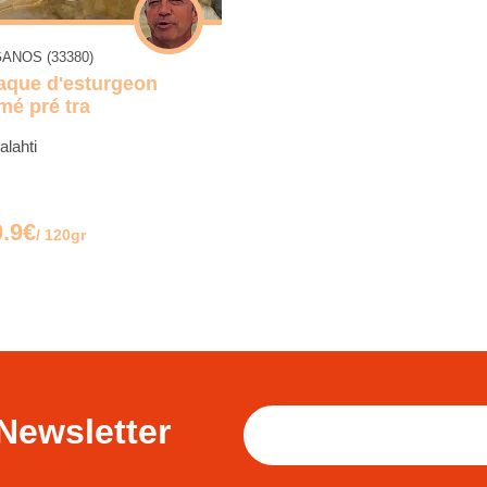
GANOS (33380)
aque d'esturgeon
mé pré tra
alahti
0.9€
/ 120gr
Newsletter