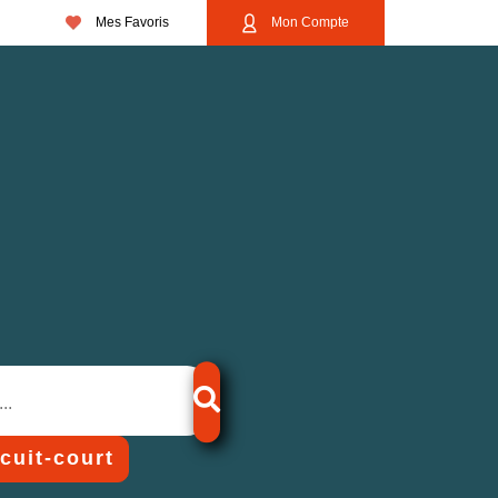
Mes Favoris
Mon Compte
rcuit-court