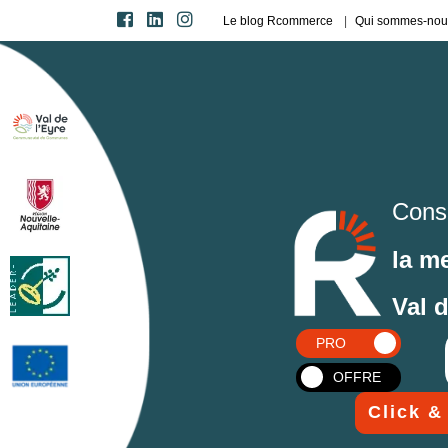
Le blog Rcommerce
Qui sommes-nou
Cons
la m
Val 
PRO
OFFRE
Click &