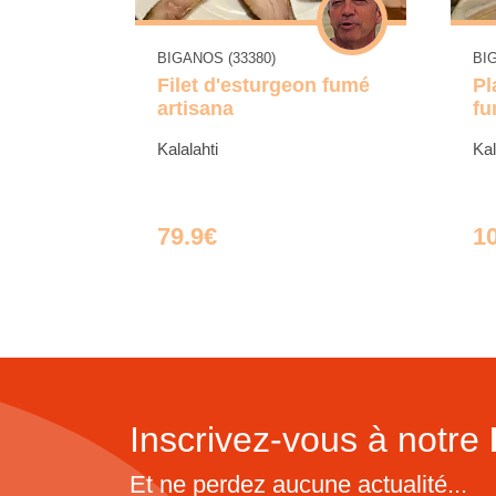
BIGANOS (33380)
BI
Filet d'esturgeon fumé
Pl
artisana
fu
Kalalahti
Kal
79.9€
1
Inscrivez-vous à notre
Et ne perdez aucune actualité...