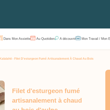
Dans Mon Assiette
Au Quotidien
Mon Travail / Mon E
A découvrir
Kalalahti -
Filet D'esturgeon Fumé Artisanalement À Chaud Au Bois
Filet d'esturgeon fumé
artisanalement à chaud