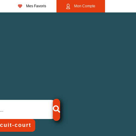
Mes Favoris
Mon Compte
rcuit-court