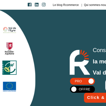
Le blog Rcommerce
Qui sommes-nou
Cons
la m
Val 
PRO
OFFRE
Click &