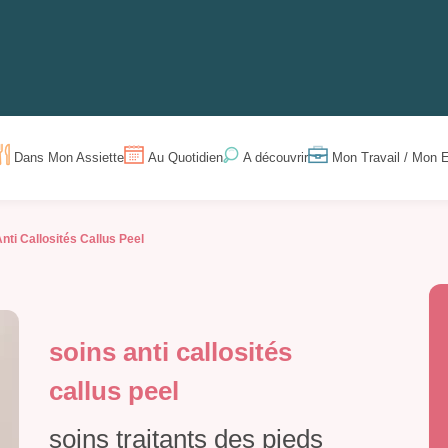
Dans Mon Assiette
Au Quotidien
Mon Travail / Mon E
A découvrir
nti Callosités Callus Peel
soins anti callosités
callus peel
soins traitants des pieds