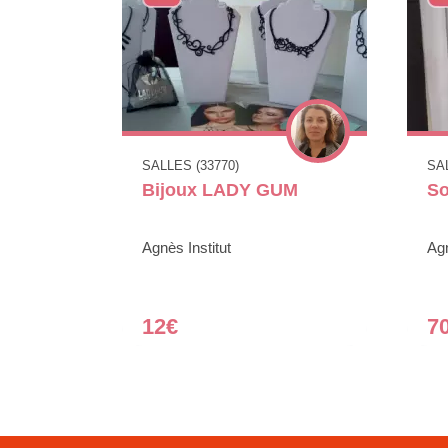
SALLES (33770)
SAL
Bijoux LADY GUM
So
Agnès Institut
Agn
12€
7