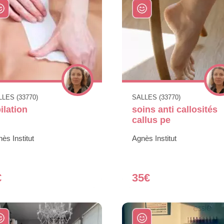
LES (33770)
SALLES (33770)
ilation
soins anti callosités
callus pe
ès Institut
Agnès Institut
€
35€