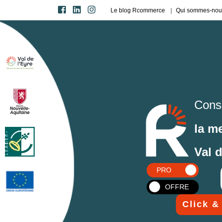
Le blog Rcommerce
Qui sommes-nou
Cons
la m
Val 
PRO
OFFRE
Click &