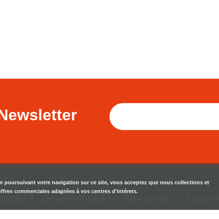
Newsletter
en poursuivant votre navigation sur ce site, vous acceptez que nous collections et
 offres commerciales adaptées à vos centres d’intérets.
tualités
Qui sommes-nous ?
Mon Compte
Espace 