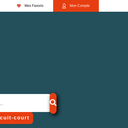
Mes Favoris
Mon Compte
rcuit-court