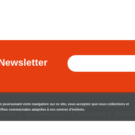
Newsletter
en poursuivant votre navigation sur ce site, vous acceptez que nous collections et
 offres commerciales adaptées à vos centres d’intérets.
tualités
Qui sommes-nous ?
Mon Compte
Espace 