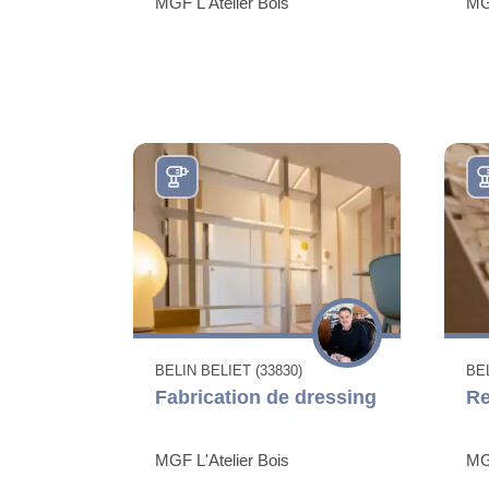
MGF L'Atelier Bois
MGF
BELIN BELIET (33830)
BEL
Fabrication de dressing
Re
MGF L'Atelier Bois
MGF