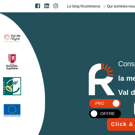
Le blog Rcommerce
Qui sommes-nou
Cons
la m
Val 
PRO
OFFRE
Click &