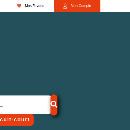
Mes Favoris
Mon Compte
rcuit-court