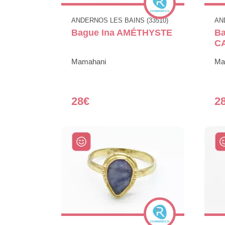
ANDERNOS LES BAINS (33510)
AN
Bague Ina AMÉTHYSTE
Ba
C
Mamahani
Ma
28€
2