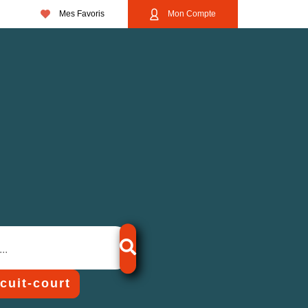
Mes Favoris
Mon Compte
rcuit-court