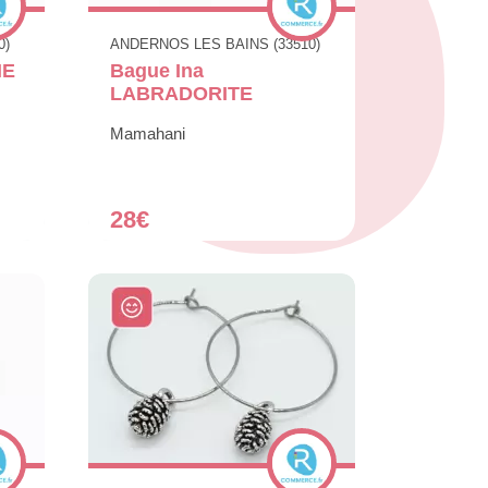
0)
ANDERNOS LES BAINS (33510)
NE
Bague Ina
LABRADORITE
Mamahani
28€