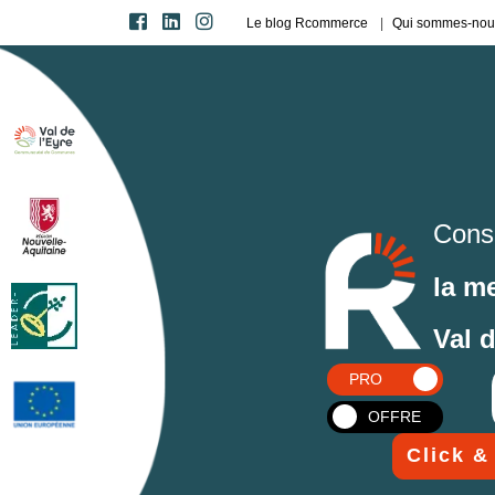
Le blog Rcommerce
Qui sommes-nou
Cons
la m
Val 
PRO
OFFRE
Click &