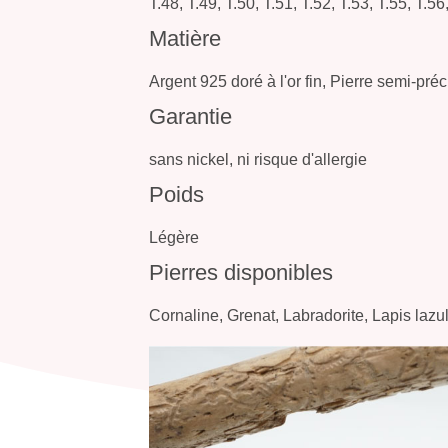
T.48, T.49, T.50, T.51, T.52, T.53, T.55, T.56
Matière
Argent 925 doré à l'or fin, Pierre semi-pré
Garantie
sans nickel, ni risque d'allergie
Poids
Légère
Pierres disponibles
Cornaline, Grenat, Labradorite, Lapis lazul