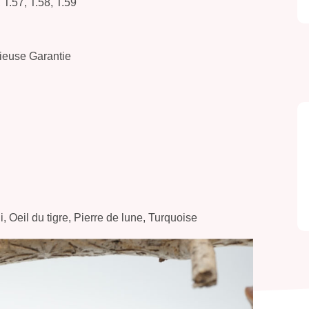
, T.57, T.58, T.59
cieuse Garantie
i, Oeil du tigre, Pierre de lune, Turquoise