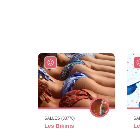
SALLES (33770)
SAL
Les Bikinis
Le