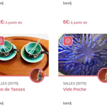
dj
bandj
2€
6€
/ à partir de
/ à partir de
LES (33770)
SALLES (33770)
o de Tasses
Vide Poche
dj
bandj