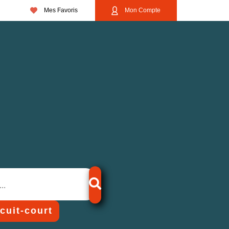
Mes Favoris
Mon Compte
rcuit-court