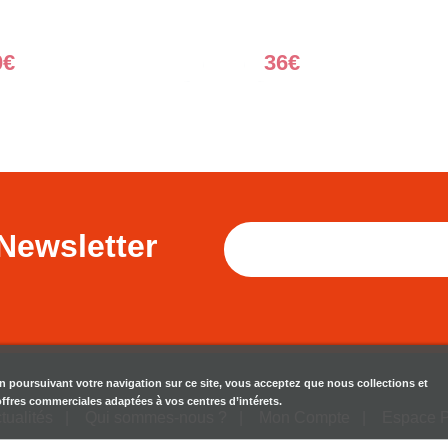
0€
36€
Newsletter
en poursuivant votre navigation sur ce site, vous acceptez que nous collections et
 offres commerciales adaptées à vos centres d’intérets.
tualités
Qui sommes-nous ?
Mon Compte
Espace 