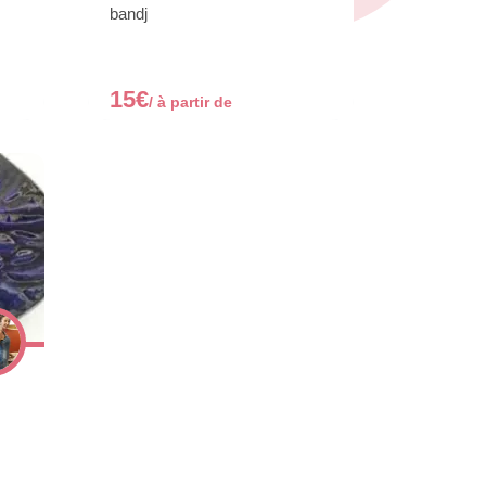
bandj
15€
/ à partir de