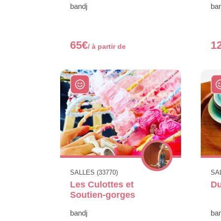
bandj
ban
65€
1
/ à partir de
SALLES (33770)
SAL
Les Culottes et
Du
Soutien-gorges
bandj
ban