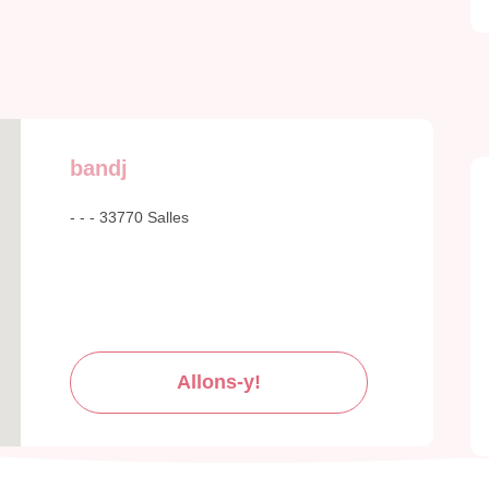
bandj
- - - 33770 Salles
Allons-y!