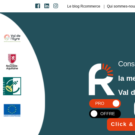
Le blog Rcommerce
Qui sommes-nou
Cons
la m
Val 
PRO
OFFRE
Click &