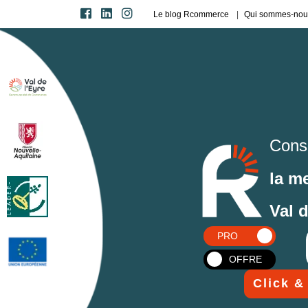
Le blog Rcommerce
Qui sommes-nou
Cons
la m
Val 
PRO
OFFRE
Click &