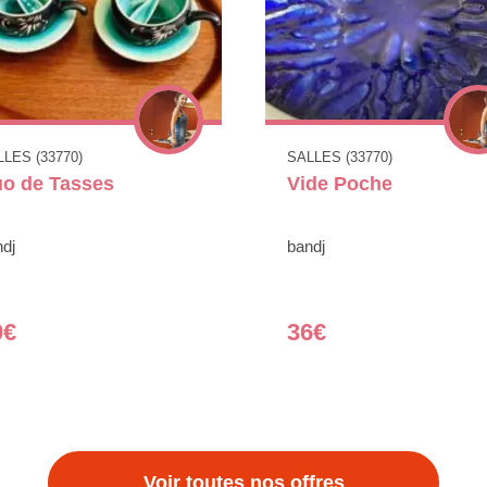
LES (33770)
SALLES (33770)
o de Tasses
Vide Poche
dj
bandj
0€
36€
Voir toutes nos offres