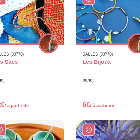
LES (33770)
SALLES (33770)
s Sacs
Les Bijoux
dj
bandj
2€
6€
/ à partir de
/ à partir de