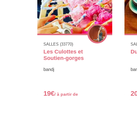
SALLES (33770)
SAL
Les Culottes et
Du
Soutien-gorges
bandj
ban
19€
2
/ à partir de