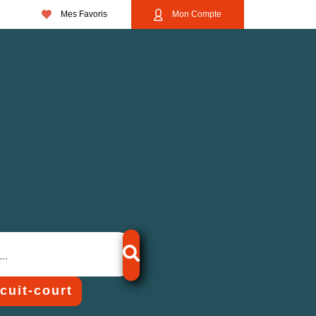
Mes Favoris
Mon Compte
rcuit-court