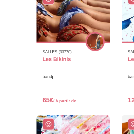
SALLES (33770)
SAL
Les Bikinis
Le
bandj
ban
65€
1
/ à partir de