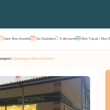
Dans Mon Assiette
Au Quotidien
Mon Travail / Mon E
A découvrir
langerie
Boulangerie Pâtisserie Roch