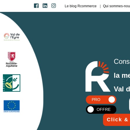
Le blog Rcommerce
Qui sommes-nou
Cons
la m
Val 
PRO
OFFRE
Click &