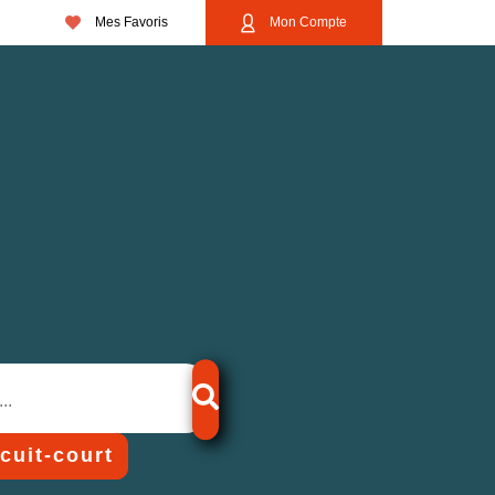
Mes Favoris
Mon Compte
rcuit-court