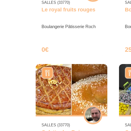
SALLES (33770)
SAL
Le royal fruits rouges
Bo
Boulangerie Pâtisserie Roch
Bou
0€
2
SALLES (33770)
SAL