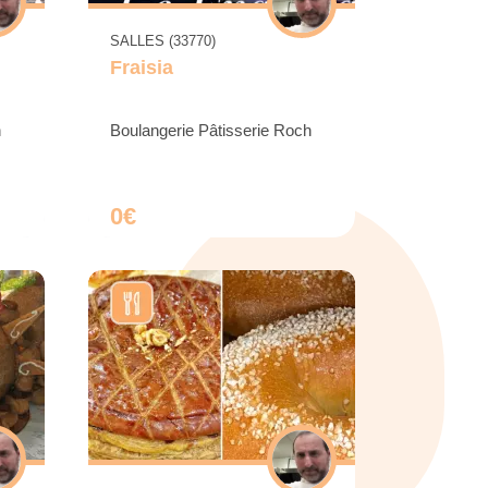
SALLES (33770)
Fraisia
h
Boulangerie Pâtisserie Roch
0€