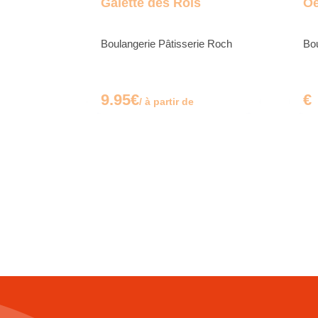
Galette des Rois
Oe
Boulangerie Pâtisserie Roch
Bou
9.95€
€
/ à partir de