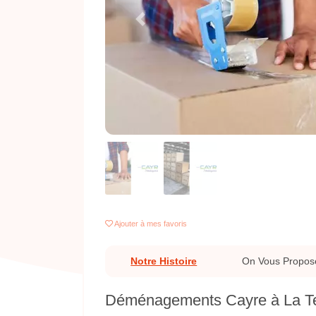
Previous
Ajouter
à mes favoris
Notre Histoire
On Vous Propos
Déménagements Cayre à La Te