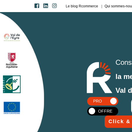
Le blog Rcommerce
Qui sommes-nou
Cons
la m
Val 
PRO
OFFRE
Click &