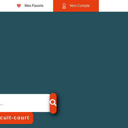
Mes Favoris
Mon Compte
rcuit-court