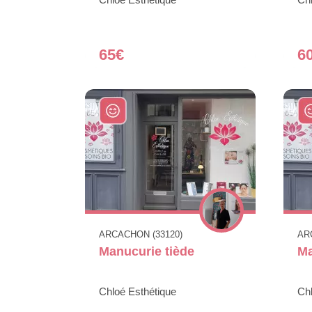
65€
6
ARCACHON (33120)
AR
Manucurie tiède
Ma
Chloé Esthétique
Chl