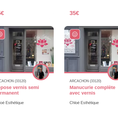
5€
35€
CACHON (33120)
ARCACHON (33120)
pose vernis semi
Manucurie complète
rmanent
avec vernis
oé Esthétique
Chloé Esthétique