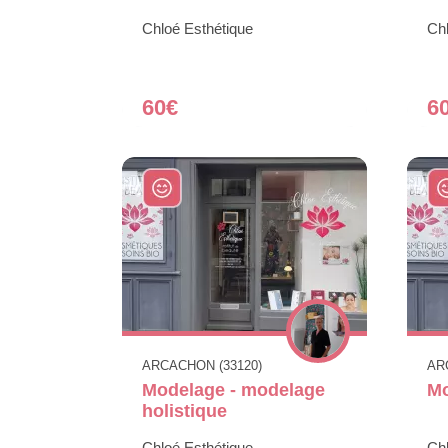
Chloé Esthétique
Chl
60€
6
ARCACHON (33120)
AR
Modelage - modelage
Mo
holistique
Chloé Esthétique
Chl