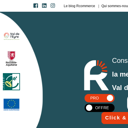
Le blog Rcommerce
Qui sommes-nou
Cons
la m
Val 
PRO
OFFRE
Click &