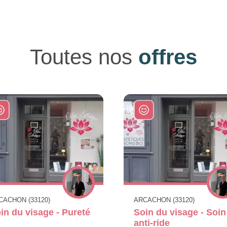
Toutes nos
offres
CACHON (33120)
ARCACHON (33120)
in du visage - Pureté
Soin du visage - Soin
anti-ride