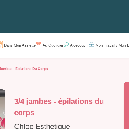
Dans Mon Assiette
Au Quotidien
Mon Travail / Mon E
A découvrir
 Jambes - Épilations Du Corps
3/4 jambes - épilations du
corps
Chloe Esthetique