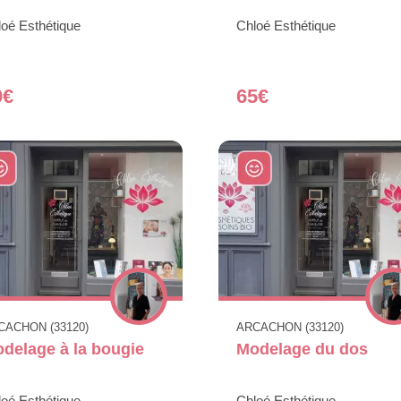
oé Esthétique
Chloé Esthétique
0€
65€
CACHON (33120)
ARCACHON (33120)
delage à la bougie
Modelage du dos
oé Esthétique
Chloé Esthétique