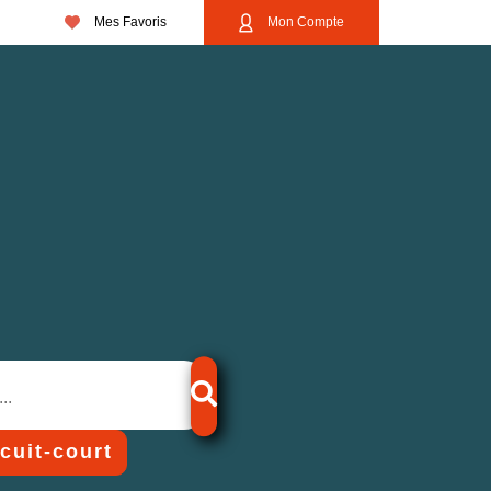
Mes Favoris
Mon Compte
rcuit-court