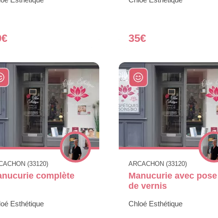
0€
35€
CACHON (33120)
ARCACHON (33120)
nucurie complète
Manucurie avec pose
de vernis
oé Esthétique
Chloé Esthétique