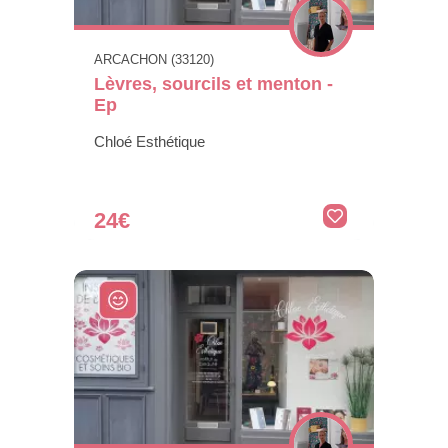
ARCACHON (33120)
Lèvres, sourcils et menton -
Ep
Chloé Esthétique
24€