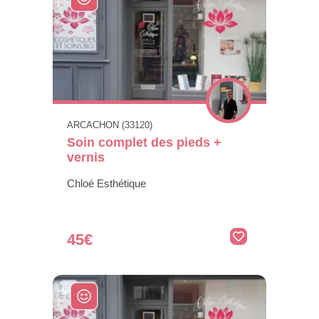
ARCACHON (33120)
Soin complet des pieds +
vernis
Chloé Esthétique
45€