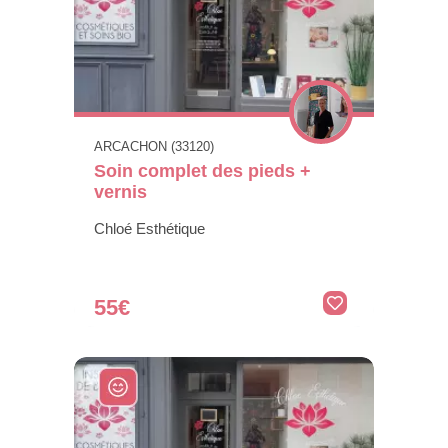
ARCACHON (33120)
Soin complet des pieds +
vernis
Chloé Esthétique
55€