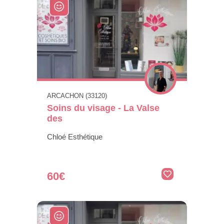
ARCACHON (33120)
Soins du visage - La Valse
des
Chloé Esthétique
60€