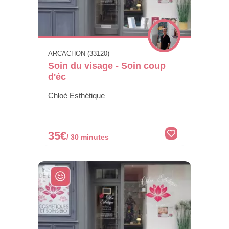
ARCACHON (33120)
Soin du visage - Soin coup
d'éc
Chloé Esthétique
35€
/ 30 minutes