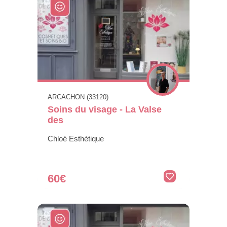
ARCACHON (33120)
Soins du visage - La Valse
des
Chloé Esthétique
60€