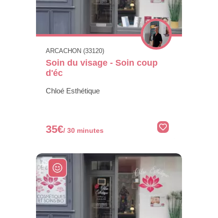
ARCACHON (33120)
Soin du visage - Soin coup
d'éc
Chloé Esthétique
35€
/ 30 minutes