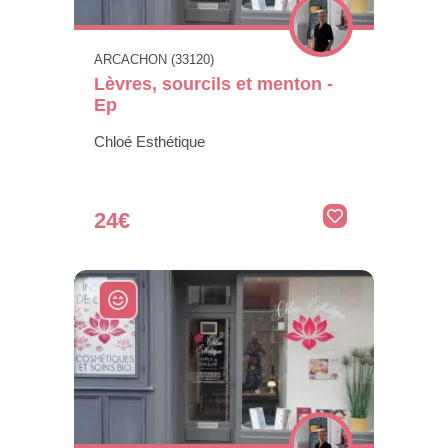
ARCACHON (33120)
Lèvres, sourcils et menton -
Ep
Chloé Esthétique
24€