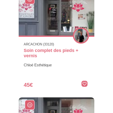
ARCACHON (33120)
Soin complet des pieds +
vernis
Chloé Esthétique
45€