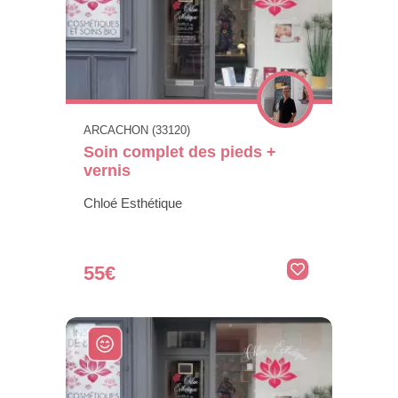
ARCACHON (33120)
Soin complet des pieds +
vernis
Chloé Esthétique
55€