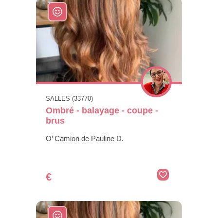
SALLES (33770)
Ombré - balayage - coupe -
brus
O’ Camion de Pauline D.
€