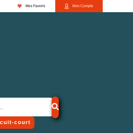
Mes Favoris
Mon Compte
rcuit-court