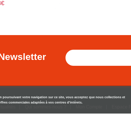
8€
Newsletter
en poursuivant votre navigation sur ce site, vous acceptez que nous collections et
 offres commerciales adaptées à vos centres d’intérets.
tualités
Qui sommes-nous ?
Mon Compte
Espace 