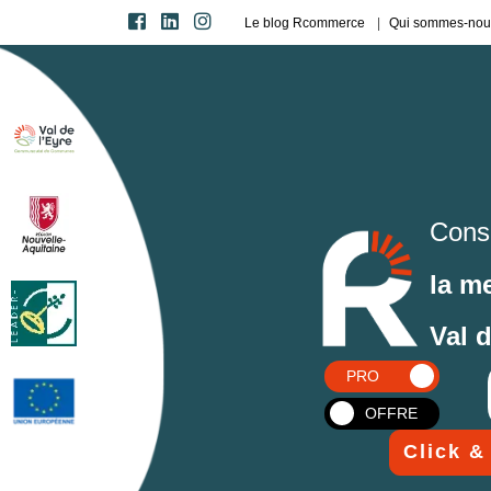
Le blog Rcommerce
Qui sommes-nou
Cons
la m
Val 
PRO
OFFRE
Click &