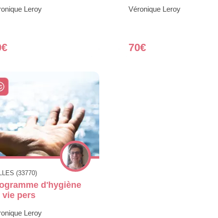
ronique Leroy
Véronique Leroy
0€
70€
LES (33770)
ogramme d'hygiène
 vie pers
ronique Leroy