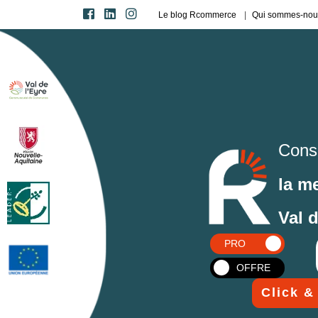
Le blog Rcommerce
Qui sommes-nou
Cons
la m
Val 
PRO
OFFRE
Click &