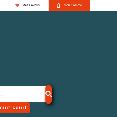
Mes Favoris
Mon Compte
rcuit-court