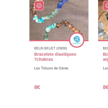
BELIN BELIET (33830)
BEL
Bracelets élastiques
Bo
7chakras
ai
Les Trésors de Génie
Le
8€
8