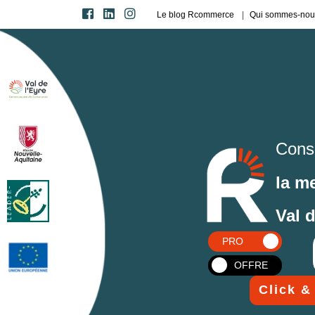
Le blog Rcommerce
Qui sommes-nou
Cons
la m
Val 
PRO
OFFRE
Click &