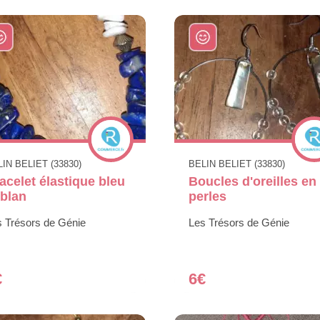
IN BELIET (33830)
BELIN BELIET (33830)
acelet élastique bleu
Boucles d'oreilles en
 blan
perles
s Trésors de Génie
Les Trésors de Génie
€
6€