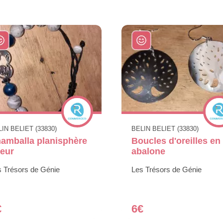
IN BELIET (33830)
BELIN BELIET (33830)
amballa planisphère
Boucles d'oreilles en
eur
abalone
s Trésors de Génie
Les Trésors de Génie
€
6€