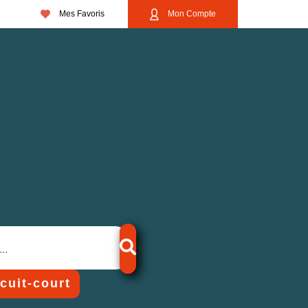
Mes Favoris
Mon Compte
rcuit-court