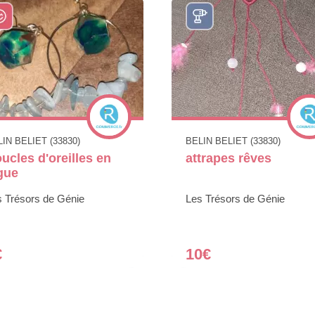
IN BELIET (33830)
BELIN BELIET (33830)
ucles d'oreilles en
attrapes rêves
gue
s Trésors de Génie
Les Trésors de Génie
€
10€