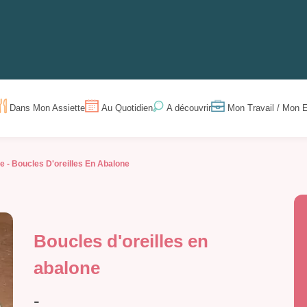
Dans Mon Assiette
Au Quotidien
Mon Travail / Mon E
A découvrir
e -
Boucles D'oreilles En Abalone
Boucles d'oreilles en
abalone
-