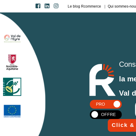
Le blog Rcommerce
Qui sommes-nou
Cons
la m
Val 
PRO
OFFRE
Click &