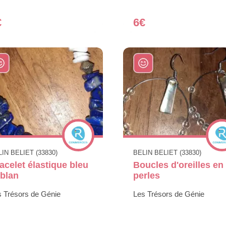
€
6€
IN BELIET (33830)
BELIN BELIET (33830)
acelet élastique bleu
Boucles d'oreilles en
 blan
perles
s Trésors de Génie
Les Trésors de Génie