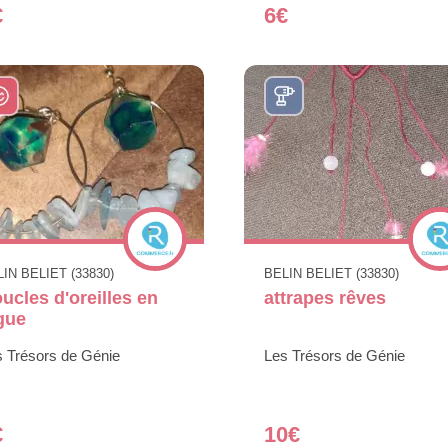
€
6€
IN BELIET (33830)
BELIN BELIET (33830)
ucles d'oreilles en
attrapes rêves
gue
s Trésors de Génie
Les Trésors de Génie
€
10€