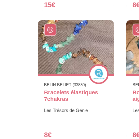
15€
8
BELIN BELIET (33830)
BEL
Bracelets élastiques
Bo
7chakras
ai
Les Trésors de Génie
Le
8€
8