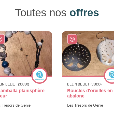
Toutes nos
offres
IN BELIET (33830)
BELIN BELIET (33830)
amballa planisphère
Boucles d'oreilles en
eur
abalone
s Trésors de Génie
Les Trésors de Génie