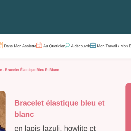
Dans Mon Assiette
Au Quotidien
Mon Travail / Mon E
A découvrir
e -
Bracelet Élastique Bleu Et Blanc
Bracelet élastique bleu et
blanc
en lapis-lazuli, howlite et