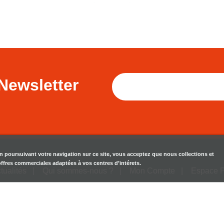
Newsletter
en poursuivant votre navigation sur ce site, vous acceptez que nous collections et
 offres commerciales adaptées à vos centres d’intérets.
tualités
Qui sommes-nous ?
Mon Compte
Espace 
Mentions Légales
CGU
Contactez-nous