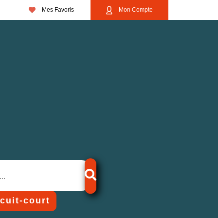
Mes Favoris
Mon Compte
rcuit-court