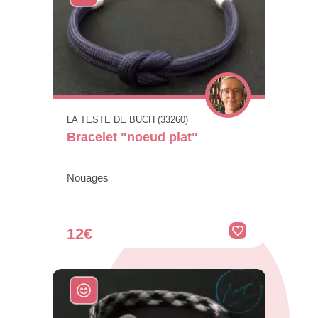
LA TESTE DE BUCH (33260)
Bracelet "noeud plat"
Nouages
12€