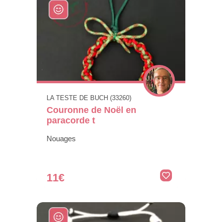
LA TESTE DE BUCH (33260)
Couronne de Noël en
paracorde t
Nouages
11€