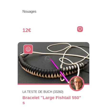
Nouages
12€
LA TESTE DE BUCH (33260)
Bracelet "Large Fishtail 550"
s