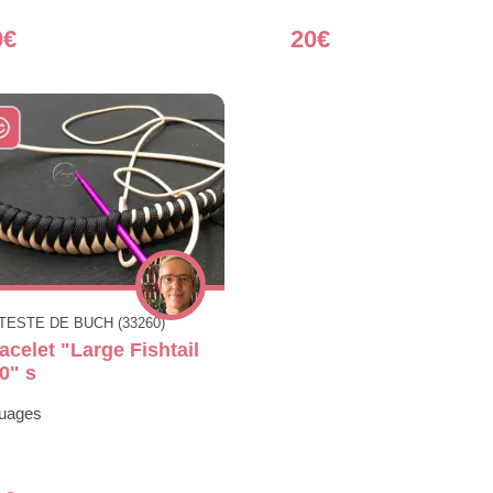
0€
20€
 TESTE DE BUCH (33260)
acelet "Large Fishtail
0" s
uages