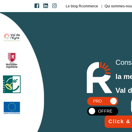
Le blog Rcommerce
Qui sommes-nou
Cons
la m
Val 
PRO
OFFRE
Click &