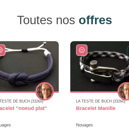
Toutes nos
offres
 TESTE DE BUCH (33260)
LA TESTE DE BUCH (33260)
acelet "noeud plat"
Bracelet Manille
uages
Nouages