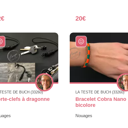
2€
20€
 TESTE DE BUCH (33260)
LA TESTE DE BUCH (33260)
rte-clefs à dragonne
Bracelet Cobra Nano
bicolore
uages
Nouages