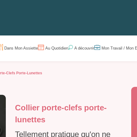
Dans Mon Assiette
Au Quotidien
Mon Travail / Mon E
A découvrir
orte-Clefs Porte-Lunettes
Collier porte-clefs porte-
lunettes
Tellement pratique qu'on ne