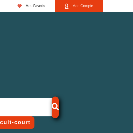
Mes Favoris
Mon Compte
rcuit-court