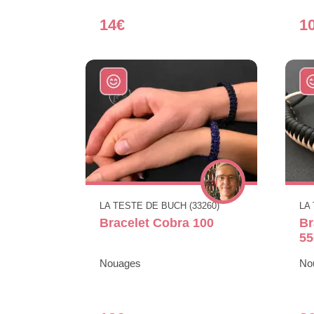
14€
1
LA TESTE DE BUCH (33260)
LA
Bracelet Cobra 100
Br
55
Nouages
No