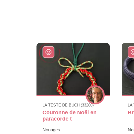
LA TESTE DE BUCH (33260)
LA
Couronne de Noël en
Br
paracorde t
Nouages
No