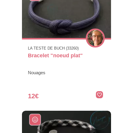
LA TESTE DE BUCH (33260)
Bracelet "noeud plat"
Nouages
12€