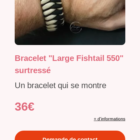
Bracelet "Large Fishtail 550"
surtressé
Un bracelet qui se montre
36€
+ d'informations
Demande de contact