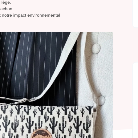
liège.
rcachon
uit notre impact environnemental