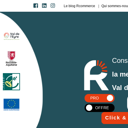
Le blog Rcommerce
Qui sommes-nou
Cons
la m
Val 
PRO
OFFRE
Click &