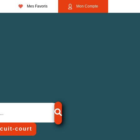
Mes Favoris
Mon Compte
rcuit-court