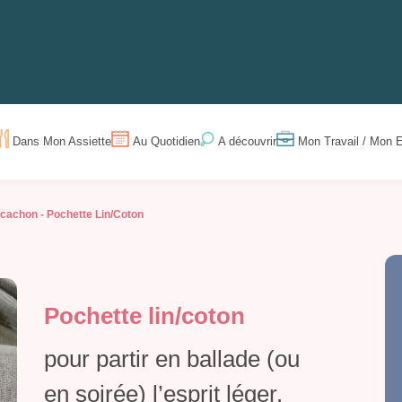
Dans Mon Assiette
Au Quotidien
Mon Travail / Mon E
A découvrir
rcachon -
Pochette Lin/coton
Pochette lin/coton
pour partir en ballade (ou
en soirée) l’esprit léger.