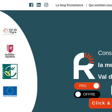
Le blog Rcommerce
Qui sommes-nou
Cons
la m
Val 
PRO
OFFRE
Click &