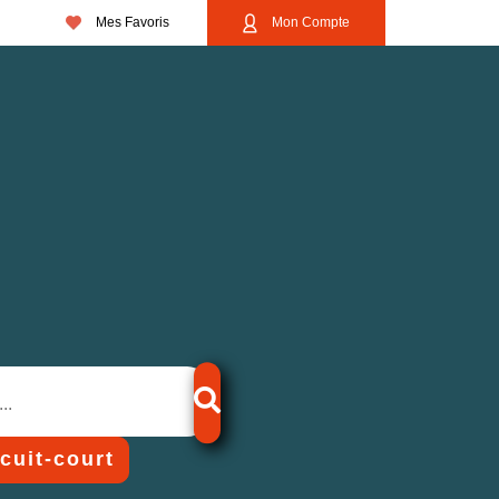
Mes Favoris
Mon Compte
rcuit-court