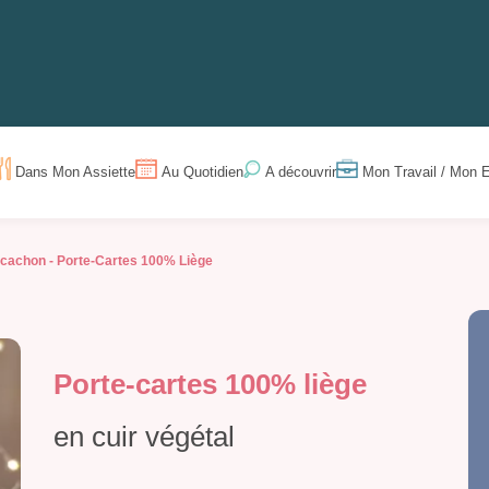
Dans Mon Assiette
Au Quotidien
Mon Travail / Mon E
A découvrir
rcachon -
Porte-Cartes 100% Liège
Porte-cartes 100% liège
en cuir végétal