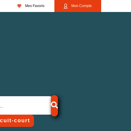
Mes Favoris
Mon Compte
rcuit-court