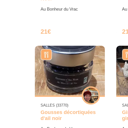
Au Bonheur du Vrac
Au
21€
2
SALLES (33770)
SAL
Gousses décortiquées
Gi
d'ail noir
gi