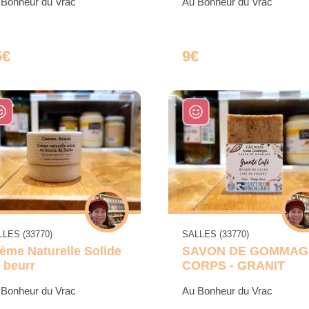
 Bonheur du Vrac
Au Bonheur du Vrac
5€
9€
LES (33770)
SALLES (33770)
ème Naturelle Solide
SAVON DE GOMMAG
 beurr
CORPS - GRANIT
 Bonheur du Vrac
Au Bonheur du Vrac