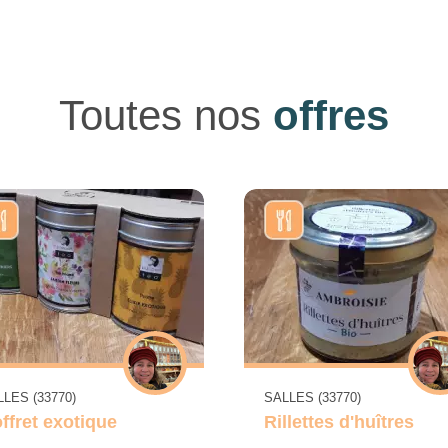
Toutes nos
offres
LES (33770)
SALLES (33770)
ffret exotique
Rillettes d'huîtres