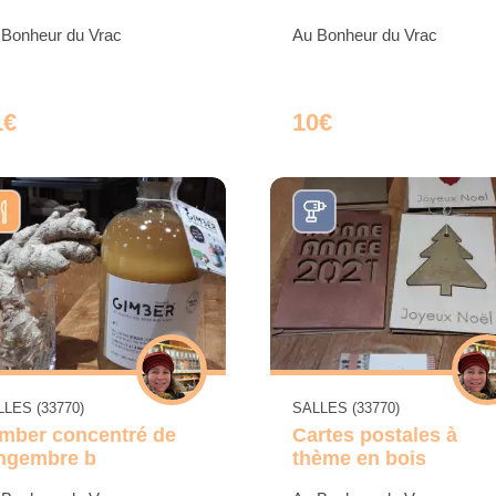
 Bonheur du Vrac
Au Bonheur du Vrac
1€
10€
LES (33770)
SALLES (33770)
mber concentré de
Cartes postales à
ngembre b
thème en bois