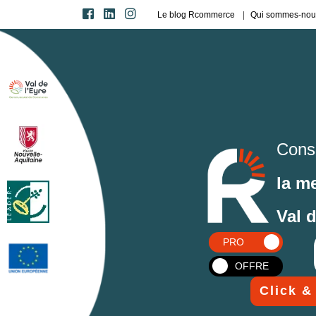
Le blog Rcommerce
Qui sommes-nou
Cons
la m
Val 
PRO
OFFRE
Click &