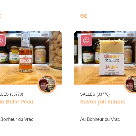
€
6€
LES (33770)
SALLES (33770)
o Belle Peau
Savon joli minois
 Bonheur du Vrac
Au Bonheur du Vrac