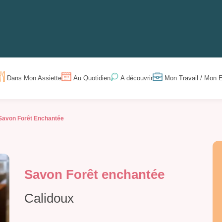
Dans Mon Assiette
Au Quotidien
Mon Travail / Mon E
A découvrir
Savon Forêt Enchantée
Savon Forêt enchantée
Calidoux