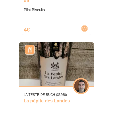
de
Pilat Biscuits
4€
LA TESTE DE BUCH (33260)
La pépite des Landes