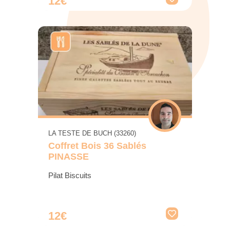
12€
LA TESTE DE BUCH (33260)
Coffret Bois 36 Sablés
PINASSE
Pilat Biscuits
12€