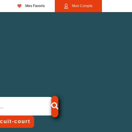
Mes Favoris
Mon Compte
rcuit-court