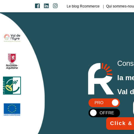
Le blog Rcommerce
Qui sommes-nou
Cons
la m
Val 
PRO
OFFRE
Click &