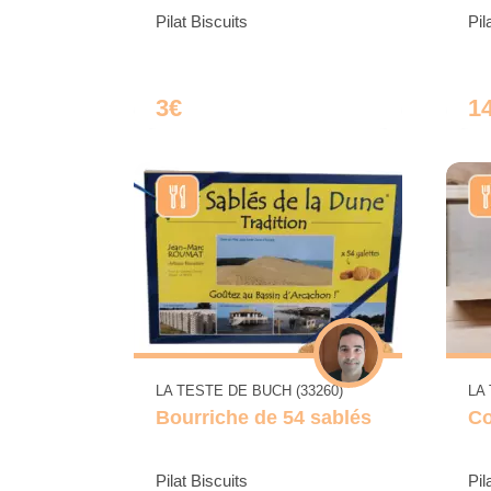
Pilat Biscuits
Pil
3€
1
LA TESTE DE BUCH (33260)
LA
Bourriche de 54 sablés
Co
Pilat Biscuits
Pil