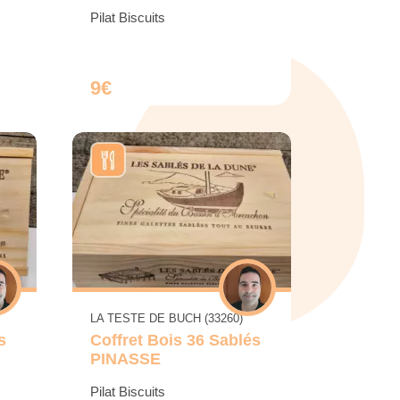
Pilat Biscuits
9€
LA TESTE DE BUCH (33260)
s
Coffret Bois 36 Sablés
PINASSE
Pilat Biscuits