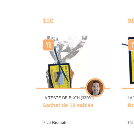
11€
9
LA TESTE DE BUCH (33260)
LA
Sachet de 18 sablés
Bo
Pilat Biscuits
Pil