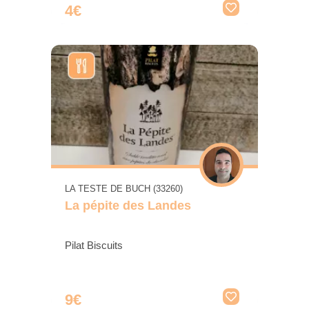
4€
LA TESTE DE BUCH (33260)
La pépite des Landes
Pilat Biscuits
9€