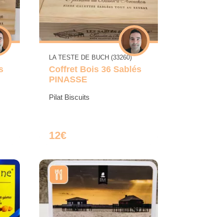
LA TESTE DE BUCH (33260)
s
Coffret Bois 36 Sablés
PINASSE
Pilat Biscuits
12€