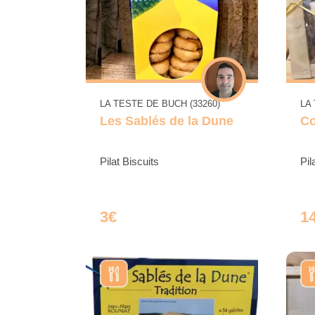
LA TESTE DE BUCH (33260)
LA
Les Sablés de la Dune
Co
Pilat Biscuits
Pil
3€
1