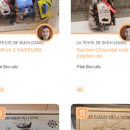
 TESTE DE BUCH (33260)
LA TESTE DE BUCH (33260)
ffret 3 SAVEURS
Sachet Chocolat noir
pépites de
at Biscuits
Pilat Biscuits
4€
4€