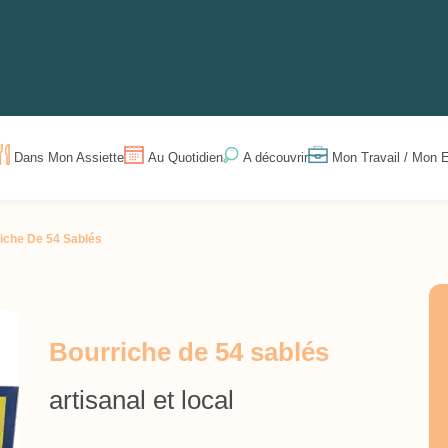
Dans Mon Assiette
Au Quotidien
Mon Travail / Mon E
A découvrir
iche De 54 Sablés
Bourriche de 54 sablés
artisanal et local