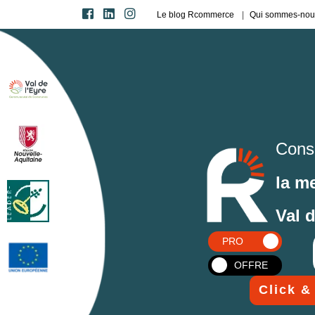
Le blog Rcommerce
Qui sommes-nou
Cons
la m
Val 
PRO
OFFRE
Click &