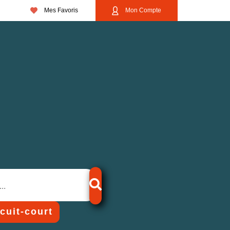
Mes Favoris
Mon Compte
rcuit-court