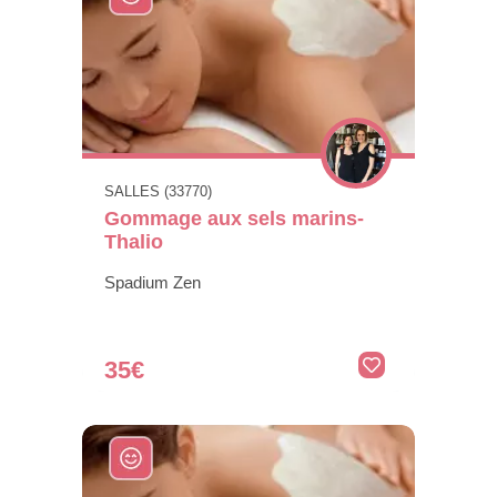
SALLES (33770)
Gommage aux sels marins-
Thalio
Spadium Zen
35€