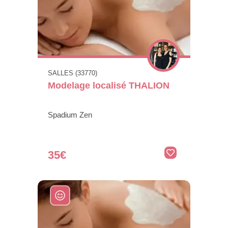
SALLES (33770)
Modelage localisé THALION
Spadium Zen
35€