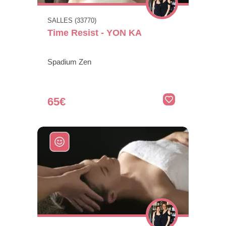
SALLES (33770)
Time Resist - YON KA
Spadium Zen
65€