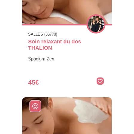
SALLES (33770)
Soin relaxant du dos
THALION
Spadium Zen
45€