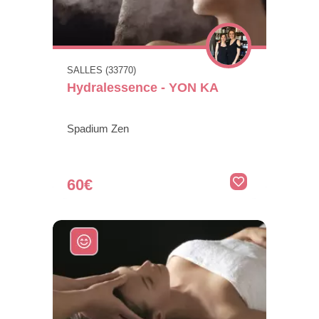
SALLES (33770)
Hydralessence - YON KA
Spadium Zen
60€