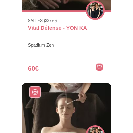
SALLES (33770)
Vital Défense - YON KA
Spadium Zen
60€