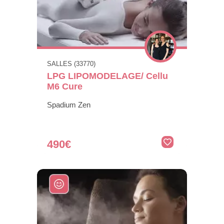
SALLES (33770)
LPG LIPOMODELAGE/ Cellu
M6 Cure
Spadium Zen
490€