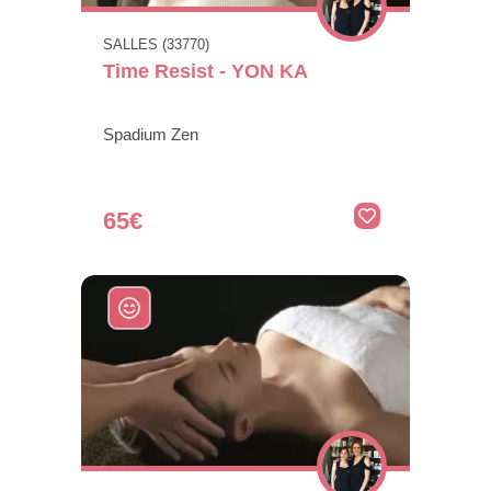
SALLES (33770)
Time Resist - YON KA
Spadium Zen
65€