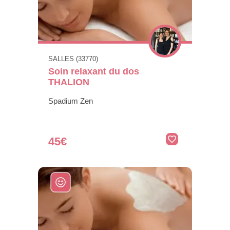
SALLES (33770)
Soin relaxant du dos
THALION
Spadium Zen
45€