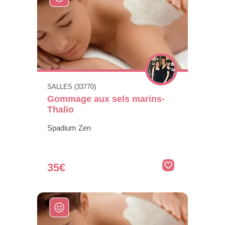
SALLES (33770)
Gommage aux sels marins-
Thalio
Spadium Zen
35€