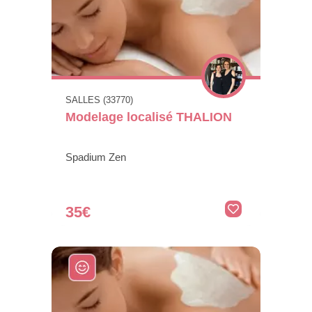
SALLES (33770)
Modelage localisé THALION
Spadium Zen
35€