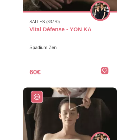
SALLES (33770)
Vital Défense - YON KA
Spadium Zen
60€