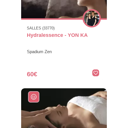
SALLES (33770)
Hydralessence - YON KA
Spadium Zen
60€