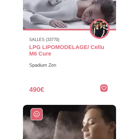
SALLES (33770)
LPG LIPOMODELAGE/ Cellu
M6 Cure
Spadium Zen
490€