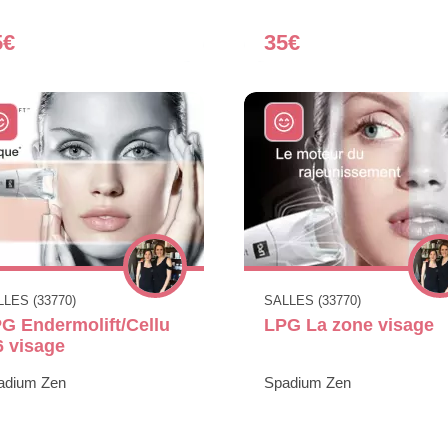
5€
35€
LES (33770)
SALLES (33770)
G Endermolift/Cellu
LPG La zone visage
 visage
adium Zen
Spadium Zen