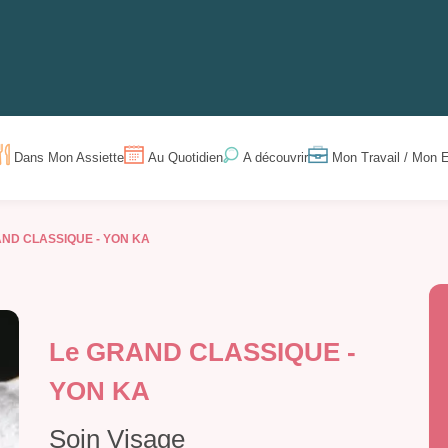
Dans Mon Assiette
Au Quotidien
Mon Travail / Mon E
A découvrir
AND CLASSIQUE - YON KA
Le GRAND CLASSIQUE -
YON KA
Soin Visage