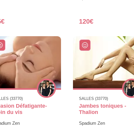
5€
120€
LES (33770)
SALLES (33770)
asion Défatigante-
Jambes toniques -
in du vis
Thalion
adium Zen
Spadium Zen