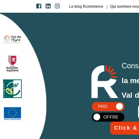
Le blog Rcommerce
Qui sommes-nou
Cons
la m
Val 
PRO
OFFRE
Click &