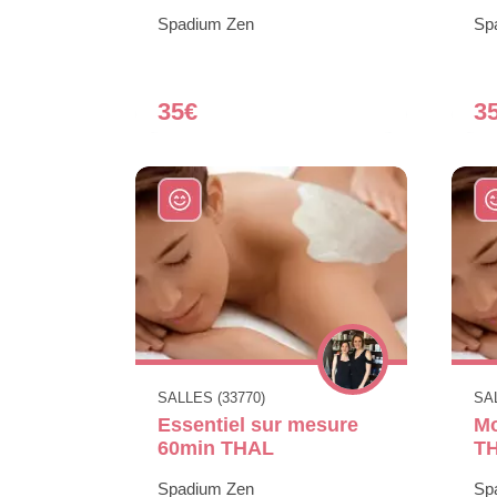
Spadium Zen
Sp
35€
3
SALLES (33770)
SAL
Essentiel sur mesure
Mo
60min THAL
T
Spadium Zen
Sp