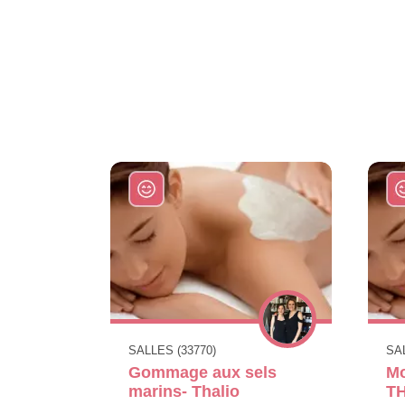
SALLES (33770)
SAL
Gommage aux sels
Mo
marins- Thalio
T