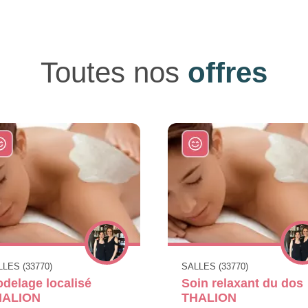
Toutes nos
offres
LES (33770)
SALLES (33770)
delage localisé
Soin relaxant du dos
HALION
THALION