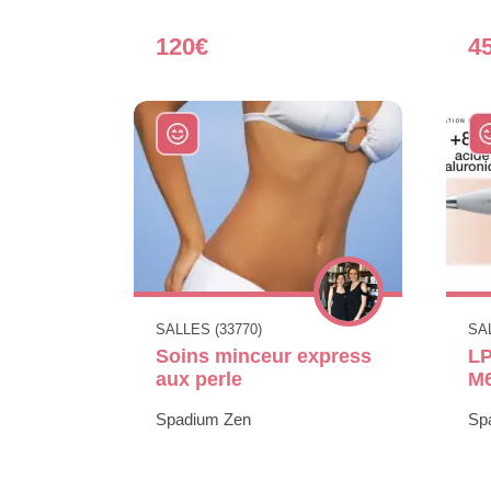
120€
4
SALLES (33770)
SAL
Soins minceur express
LP
aux perle
M6
Spadium Zen
Sp