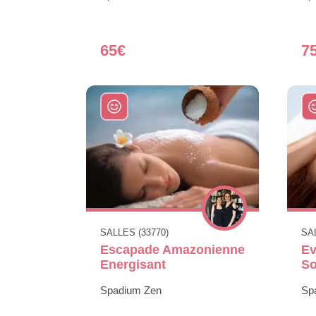
65€
7
SALLES (33770)
SAL
Escapade Amazonienne
Ev
Energisant
So
Spadium Zen
Sp