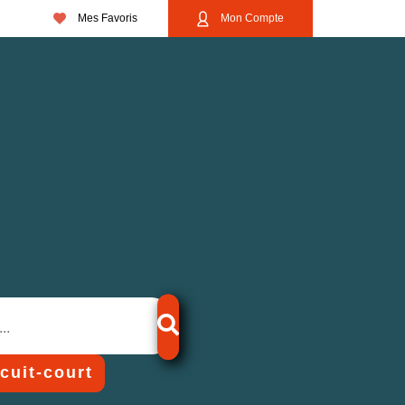
Mes Favoris
Mon Compte
rcuit-court