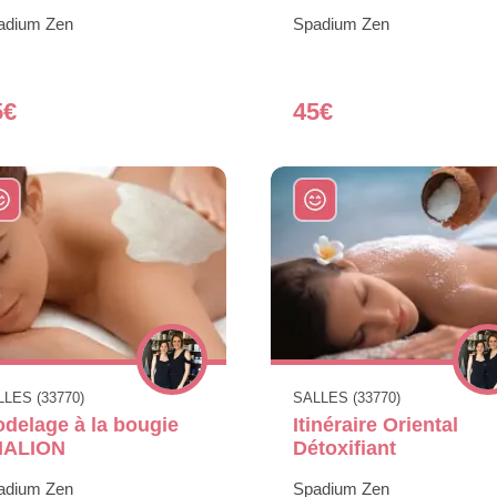
adium Zen
Spadium Zen
5€
45€
LES (33770)
SALLES (33770)
delage à la bougie
Itinéraire Oriental
HALION
Détoxifiant
adium Zen
Spadium Zen