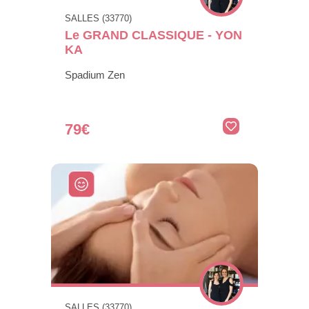
SALLES (33770)
Le GRAND CLASSIQUE - YON
KA
Spadium Zen
79€
SALLES (33770)