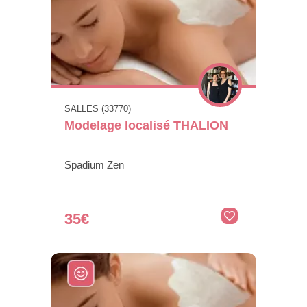
SALLES (33770)
Modelage localisé THALION
Spadium Zen
35€