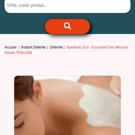
Accueil
Instant Détente
Détente
Spadium Zen -
Essentiel Sur Mesure
60min THALION