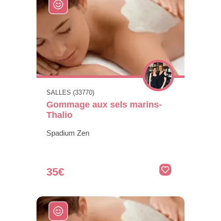
SALLES (33770)
Gommage aux sels marins-
Thalio
Spadium Zen
35€