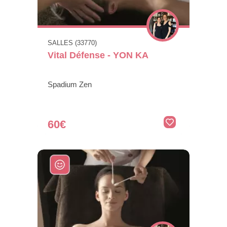
SALLES (33770)
Vital Défense - YON KA
Spadium Zen
60€