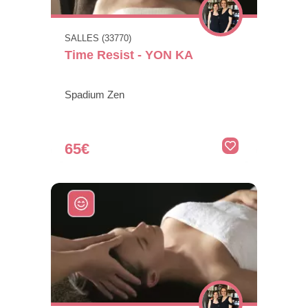
SALLES (33770)
Time Resist - YON KA
Spadium Zen
65€