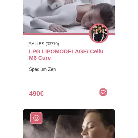
SALLES (33770)
LPG LIPOMODELAGE/ Cellu
M6 Cure
Spadium Zen
490€