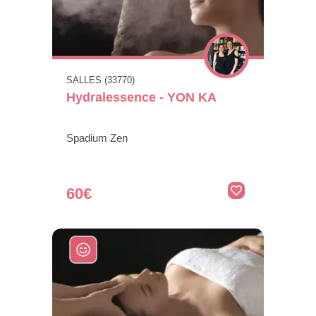
SALLES (33770)
Hydralessence - YON KA
Spadium Zen
60€