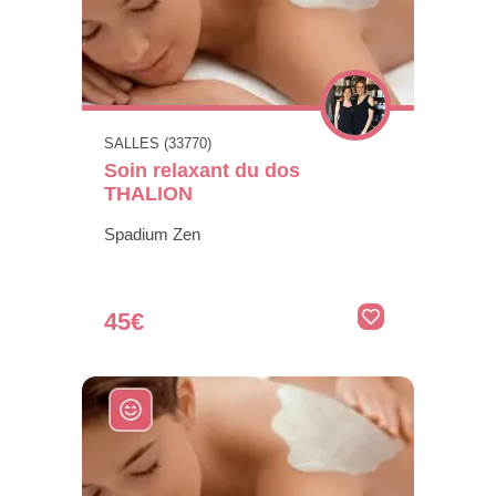
SALLES (33770)
Soin relaxant du dos
THALION
Spadium Zen
45€