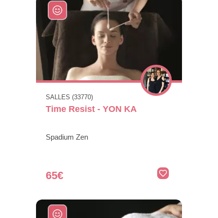
SALLES (33770)
Time Resist - YON KA
Spadium Zen
65€