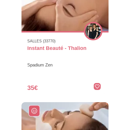
SALLES (33770)
Instant Beauté - Thalion
Spadium Zen
35€