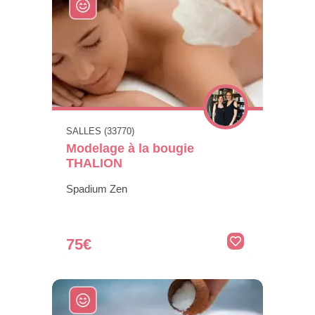
SALLES (33770)
Modelage à la bougie
THALION
Spadium Zen
75€