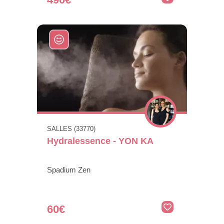
SALLES (33770)
Hydralessence - YON KA
Spadium Zen
60€