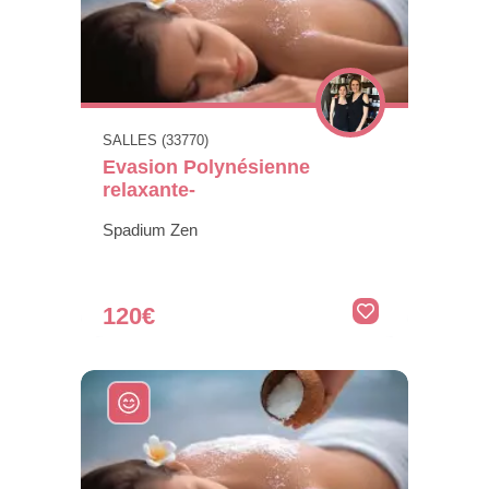
SALLES (33770)
Evasion Polynésienne
relaxante-
Spadium Zen
120€