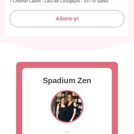
7 Chemin Calvin - Lieu-dit Courgeyre - 33770 Salles
Allons-y!
Spadium Zen
-
-