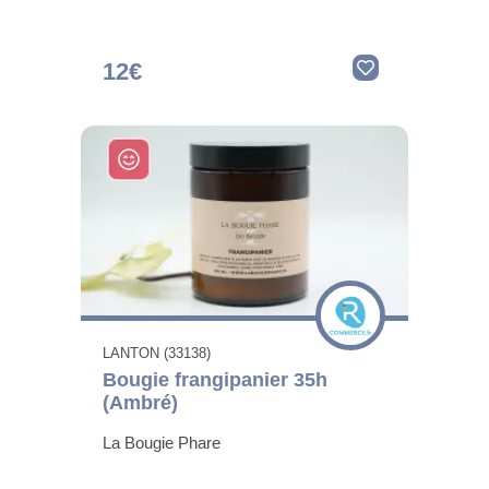
12€
LANTON (33138)
Bougie frangipanier 35h
(Ambré)
La Bougie Phare