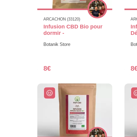
ARCACHON (33120)
AR
Infusion CBD Bio pour
In
dormir -
Dé
Botanik Store
Bot
8€
8