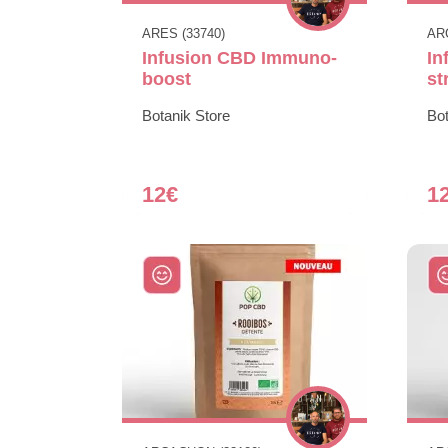
ARES (33740)
AR
Infusion CBD Immuno-
In
boost
st
Botanik Store
Bot
12€
1