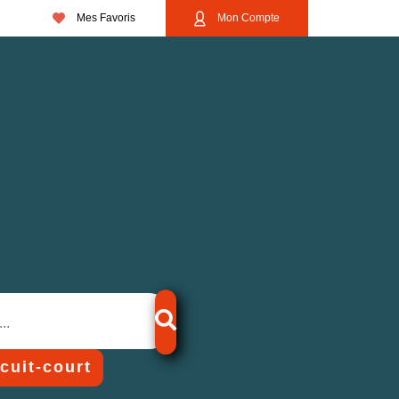
Mes Favoris
Mon Compte
rcuit-court