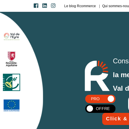
Le blog Rcommerce
Qui sommes-nou
Cons
la m
Val 
PRO
OFFRE
Click &