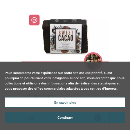
ARCACHON (33120)
Pour
Rcommerce
votre expérience sur notre site est une priorité. C’est
Savon surgras au chanvre,
pourquoi en poursuivant votre navigation sur ce site, vous acceptez que nous
collections et utilisions des informations afin de réaliser des statistiques et
Cacao
vous proposer des offres commerciales adaptées à vos centres d’intérets.
Botanik Store
En savoir plus
6€
Continuer