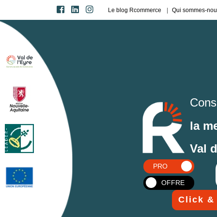
Le blog Rcommerce
Qui sommes-nou
Cons
la m
Val 
PRO
OFFRE
Click &