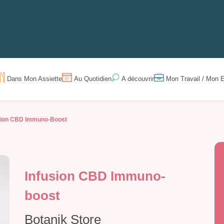
Dans Mon Assiette
Au Quotidien
Mon Travail / Mon E
A découvrir
sion CBD Immuno-Boost
Infusion CBD Immuno-
boost
Botanik Store