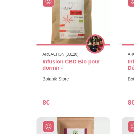
ARCACHON (33120)
AR
Infusion CBD Bio pour
In
dormir -
Dé
Botanik Store
Bot
8€
8