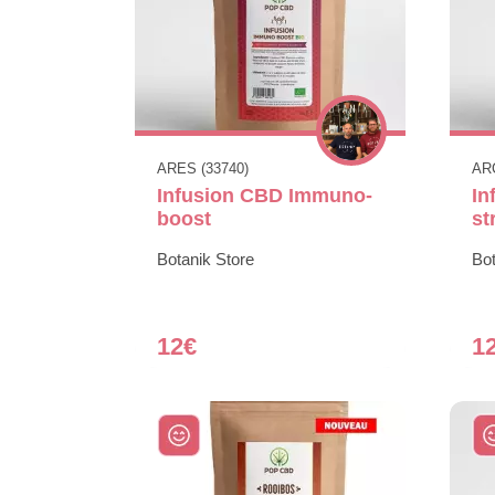
ARES (33740)
AR
Infusion CBD Immuno-
In
boost
st
Botanik Store
Bot
12€
1