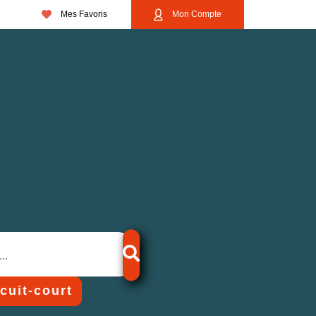
Mes Favoris
Mon Compte
rcuit-court