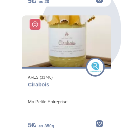
5€
/ les 20
ARES (33740)
Cirabois
Ma Petite Entreprise
5€
/ les 350g