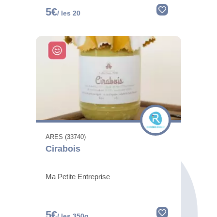
5€
/ les 20
ARES (33740)
Cirabois
Ma Petite Entreprise
5€
/ les 350g