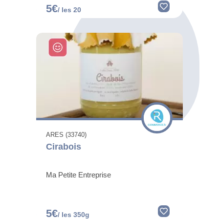
5€
/ les 20
ARES (33740)
Cirabois
Ma Petite Entreprise
5€
/ les 350g